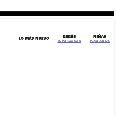
BEBÉS
NIÑAS
LO MÁS NUEVO
0-24 meses
2-14 años