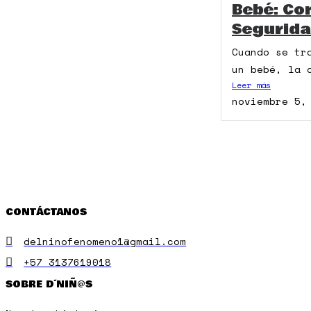
Bebé: Co
Segurida
Cuando se tr
un bebé, la 
Leer más
noviembre 5,
CONTÁCTANOS
delninofenomeno1@gmail.com
+57 3137619018
SOBRE D´NIÑ@S