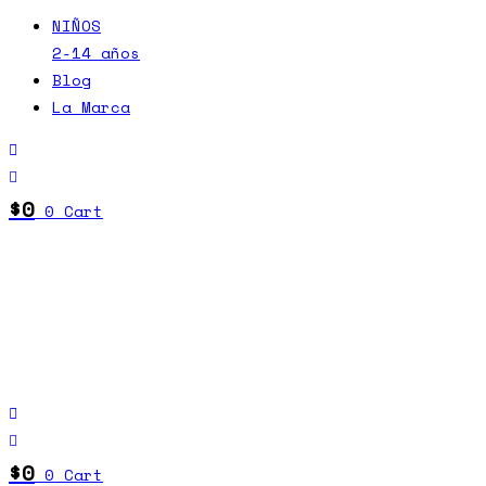
NIÑOS
2-14 años
Blog
La Marca
$
0
0
Cart
$
0
0
Cart