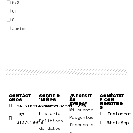
6/8
6T
8
Junior
CONTÁCT
SOBRE D
¿NECESIT
CONÉCTAT
ANOS
´NIÑ@S
AS
E CON
AYUDA?
NOSOTRO
delninofenomeno1@gmail.com
Nuestra
S
Mi cuenta
historia
Instagram
+57
Preguntas
Políticas
3137619018
WhatsApp
frecuente
de datos
s