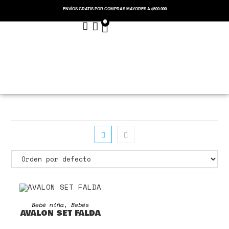
ENVÍOS GRATIS POR COMPRAS MAYORES A $500.000
0
Menu
Cerrar
AGOTADO
SELECCIONAR OPCIONES
Bebé niña
,
Bebés
AVALON SET FALDA