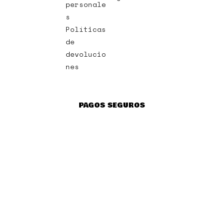
personale
s
Políticas
de
devolucio
nes
PAGOS SEGUROS