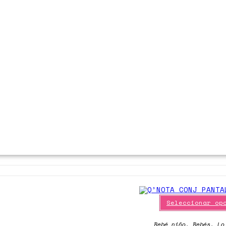
Seleccionar op
Bebé niño
,
Bebés
,
Lo