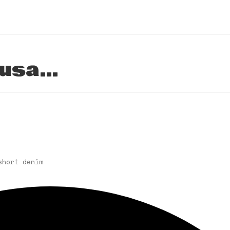
blusa…
short denim