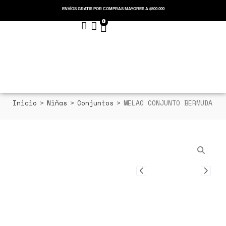
ENVÍOS GRATIS POR COMPRAS MAYORES A $500.000
0
Menu
Cerrar
Inicio
>
Niñas
>
Conjuntos
>
MELAO CONJUNTO BERMUDA