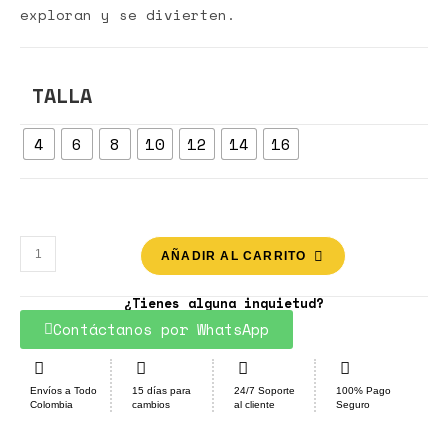
exploran y se divierten.
TALLA
4
6
8
10
12
14
16
AÑADIR AL CARRITO
¿Tienes alguna inquietud?
Contáctanos por WhatsApp
Envíos a Todo
15 días para
24/7 Soporte
100% Pago
Colombia
cambios
al cliente
Seguro