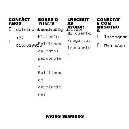
CONTÁCT
SOBRE D
¿NECESIT
CONÉCTAT
ANOS
´NIÑ@S
AS
E CON
AYUDA?
NOSOTRO
delninofenomeno1@gmail.com
Nuestra
S
Mi cuenta
historia
Instagram
+57
Preguntas
Políticas
3137619018
WhatsApp
frecuente
de datos
s
personale
s
Políticas
de
devolucio
nes
PAGOS SEGUROS