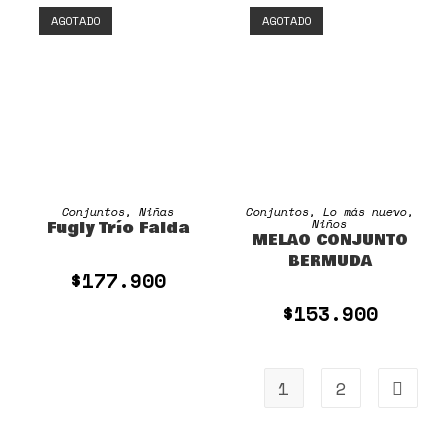
AGOTADO
AGOTADO
SELECCIONAR OPCIONES
SELECCIONAR OPCIONES
Conjuntos
,
Niñas
Conjuntos
,
Lo más nuevo
,
Niños
Fugly Trío Falda
MELAO CONJUNTO
BERMUDA
$
177.900
$
153.900
1
2