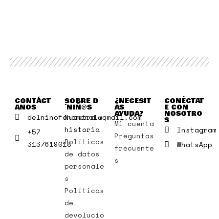
CONTÁCT
SOBRE D
¿NECESIT
CONÉCTAT
ANOS
´NIÑ@S
AS
E CON
AYUDA?
NOSOTRO
delninofenomeno1@gmail.com
Nuestra
S
Mi cuenta
historia
Instagram
+57
Preguntas
Políticas
3137619018
WhatsApp
frecuente
de datos
s
personale
s
Políticas
de
devolucio