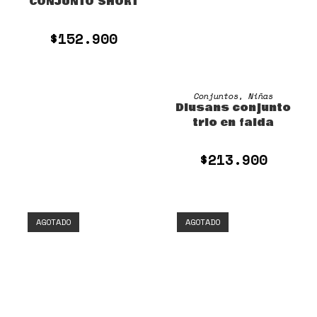
CONJUNTO SHORT
$
152.900
SELECCIONAR OPCIONES
Conjuntos
,
Niñas
Diusans conjunto
trio en falda
$
213.900
AGOTADO
AGOTADO