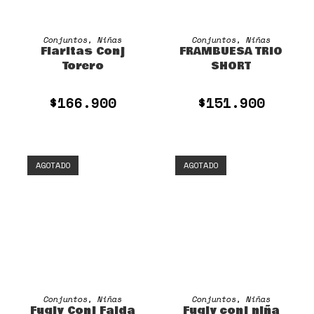
SELECCIONAR OPCIONES
SELECCIONAR OPCIONES
Conjuntos
,
Niñas
Conjuntos
,
Niñas
Fiaritas Conj
FRAMBUESA TRIO
Torero
SHORT
$
166.900
$
151.900
AGOTADO
AGOTADO
SELECCIONAR OPCIONES
SELECCIONAR OPCIONES
Conjuntos
,
Niñas
Conjuntos
,
Niñas
Fugly Conj Falda
Fugly conj niña