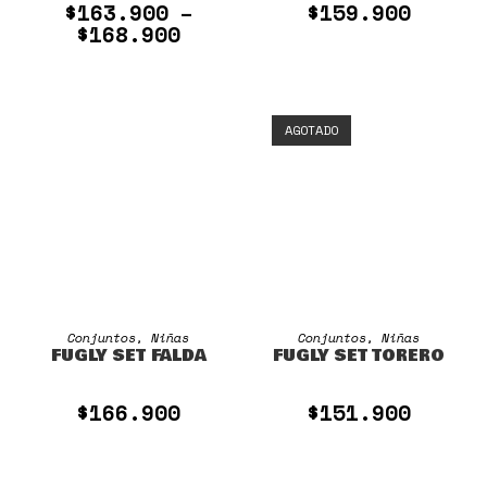
$
163.900
$
159.900
–
$
168.900
AGOTADO
SELECCIONAR OPCIONES
SELECCIONAR OPCIONES
Conjuntos
,
Niñas
Conjuntos
,
Niñas
FUGLY SET FALDA
FUGLY SET TORERO
$
166.900
$
151.900