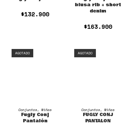
blusa rib + short
denim
$
132.900
$
163.900
AGOTADO
AGOTADO
SELECCIONAR OPCIONES
SELECCIONAR OPCIONES
Conjuntos
,
Niñas
Conjuntos
,
Niñas
Fugly Conj
FUGLY CONJ
Pantalón
PANTALON