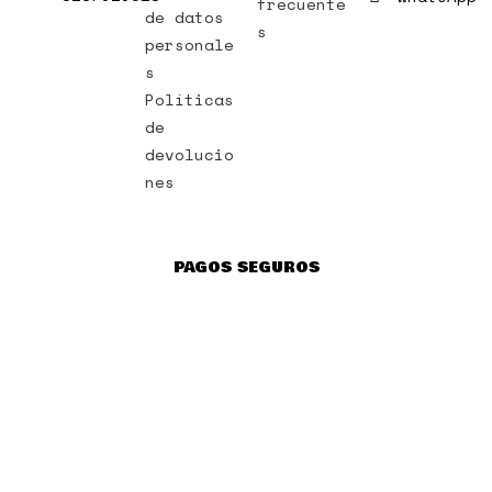
frecuente
de datos
s
personale
s
Políticas
de
devolucio
nes
PAGOS SEGUROS