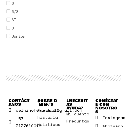
6
6/8
6T
8
Junior
CONTÁCT
SOBRE D
¿NECESIT
CONÉCTAT
ANOS
´NIÑ@S
AS
E CON
AYUDA?
NOSOTRO
delninofenomeno1@gmail.com
Nuestra
S
Mi cuenta
historia
Instagram
+57
Preguntas
Políticas
3137619018
WhatsApp