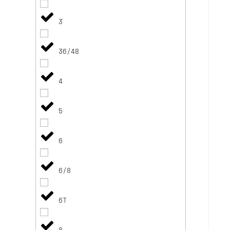
3
36/48
4
5
6
6/8
6T