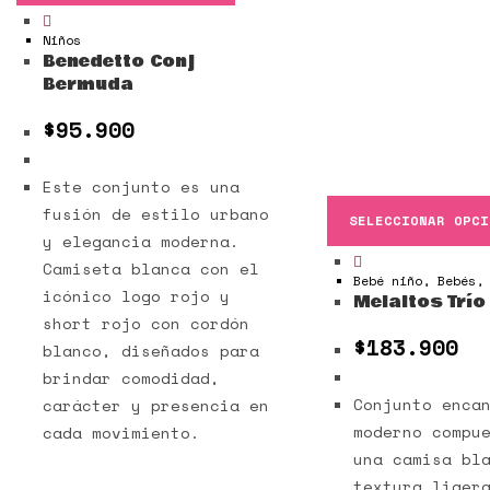
Niños
Benedetto Conj
Bermuda
$
95.900
Este conjunto es una
fusión de estilo urbano
SELECCIONAR OPCI
y elegancia moderna.
Camiseta blanca con el
Bebé niño
,
Bebés
icónico logo rojo y
Melaitos Trío
short rojo con cordón
$
183.900
blanco, diseñados para
brindar comodidad,
Conjunto enca
carácter y presencia en
moderno compu
cada movimiento.
una camisa bl
textura liger