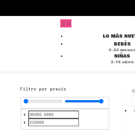
LO MÁS NU
BEBÉS
0-24 mese
NIÑAS
2-14 años
Filtro por precio
$
$