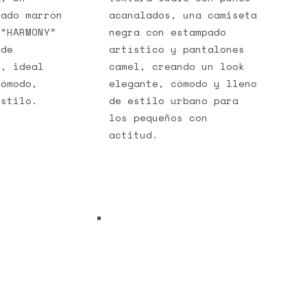
hado marrón
acanalados, una camiseta
 “HARMONY”
negra con estampado
 de
artístico y pantalones
l, ideal
camel, creando un look
cómodo,
elegante, cómodo y lleno
estilo.
de estilo urbano para
los pequeños con
actitud.