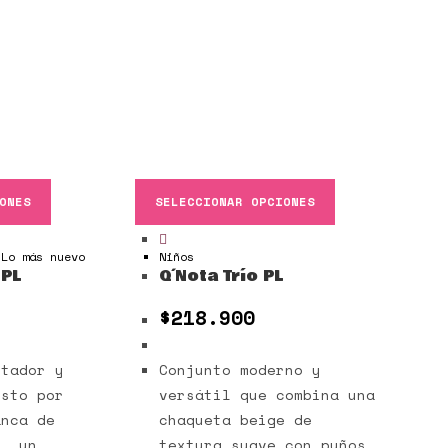
ONES
SELECCIONAR OPCIONES
,
Lo más nuevo
Niños
 PL
Q´Nota Trío PL
$
218.900
ntador y
Conjunto moderno y
esto por
versátil que combina una
anca de
chaqueta beige de
a, un
textura suave con puños