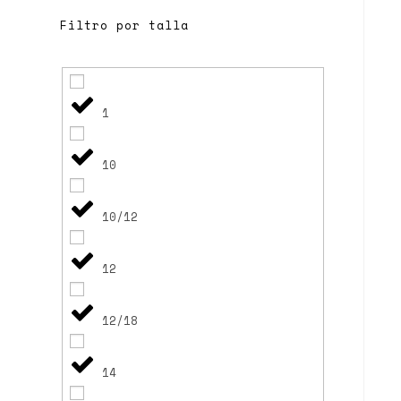
Filtro por talla
1
10
10/12
12
12/18
14