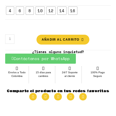
4
6
8
10
12
14
16
AÑADIR AL CARRITO
¿Tienes alguna inquietud?
Contáctanos por WhatsApp
Envíos a Todo
15 días para
24/7 Soporte
100% Pago
Colombia
cambios
al cliente
Seguro
Comparte el producto en tus redes favoritas