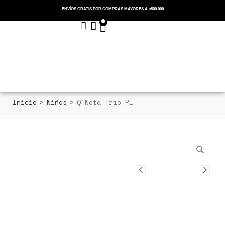
ENVÍOS GRATIS POR COMPRAS MAYORES A $500.000
0
Menu
Cerrar
Inicio
>
Niños
>
Q´Nota Trío PL