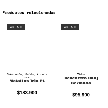
Productos relacionados
AGOTADO
AGOTADO
SELECCIONAR OPCIONES
SELECCIONAR OPCIONES
Bebé niño
,
Bebés
,
Lo más
Niños
nuevo
Benedetto Conj
Melaitos Trío PL
Bermuda
$
183.900
$
95.900