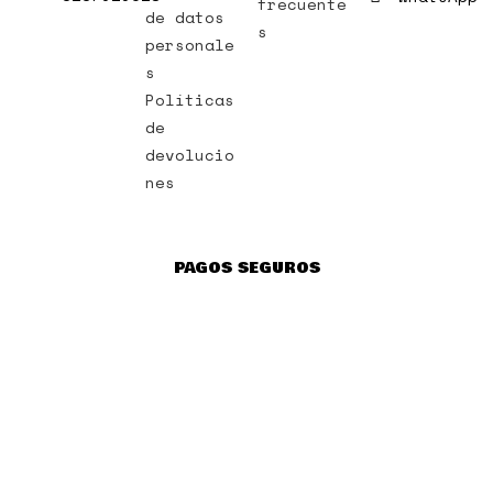
frecuente
de datos
s
personale
s
Políticas
de
devolucio
nes
PAGOS SEGUROS