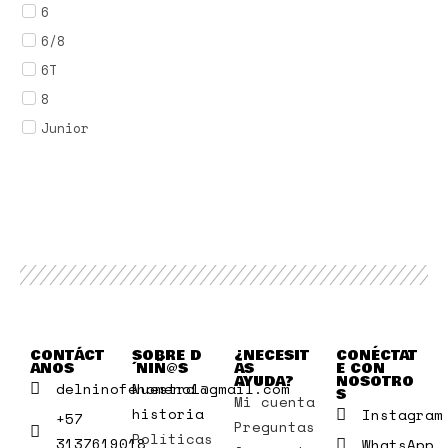
6
6/8
6T
8
Junior
CONTÁCT
SOBRE D
¿NECESIT
CONÉCTAT
ANOS
´NIÑ@S
AS
E CON
AYUDA?
NOSOTRO
delninofenomeno1@gmail.com
Nuestra
S
Mi cuenta
historia
Instagram
+57
Preguntas
Políticas
3137619018
WhatsApp