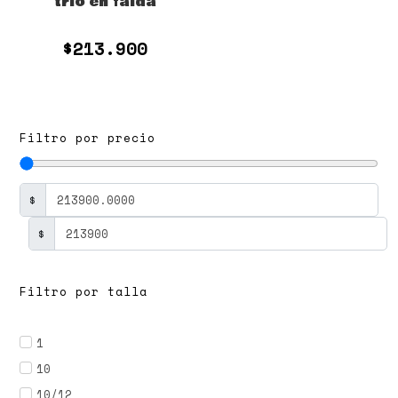
trio en falda
$
213.900
Filtro por precio
$
$
Filtro por talla
1
10
10/12