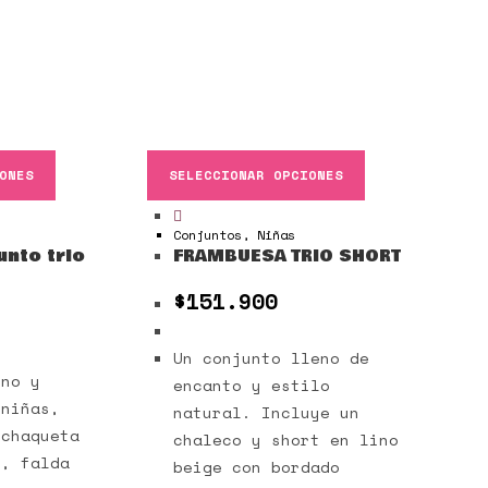
ONES
SELECCIONAR OPCIONES
Conjuntos
,
Niñas
unto trio
FRAMBUESA TRIO SHORT
$
151.900
Un conjunto lleno de
rno y
encanto y estilo
 niñas,
natural. Incluye un
 chaqueta
chaleco y short en lino
e, falda
beige con bordado