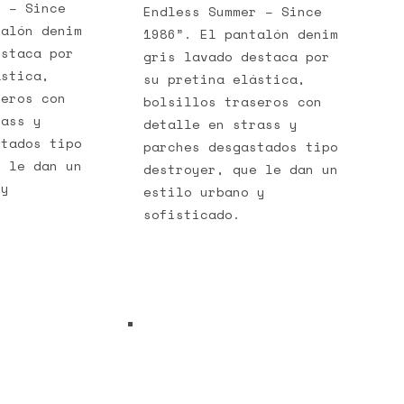
r – Since
Endless Summer – Since
talón denim
1986”. El pantalón denim
estaca por
gris lavado destaca por
ástica,
su pretina elástica,
seros con
bolsillos traseros con
rass y
detalle en strass y
stados tipo
parches desgastados tipo
e le dan un
destroyer, que le dan un
 y
estilo urbano y
sofisticado.