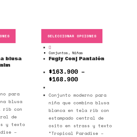
ONES
SELECCIONAR OPCIONES
Conjuntos
,
Niñas
ña blusa
Fugly Conj Pantalón
enim
$
163.900
–
$
168.900
rno para
Conjunto moderno para
ina blusa
niña que combina blusa
a rib con
blanca en tela rib con
tral de
estampado central de
ss y texto
osito en strass y texto
adise –
“Tropical Paradise –