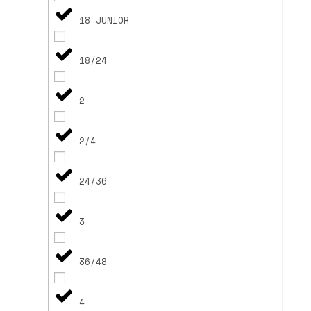
18 JUNIOR
18/24
2
2/4
24/36
3
36/48
4