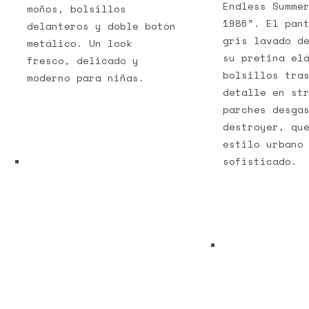
Endless Summe
moños, bolsillos
1986”. El pan
delanteros y doble botón
gris lavado d
metálico. Un look
su pretina el
fresco, delicado y
bolsillos tra
moderno para niñas.
detalle en st
parches desga
destroyer, qu
estilo urbano
sofisticado.