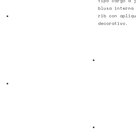
tipo cargo a 
blusa interna
rib con apliq
decorativo.