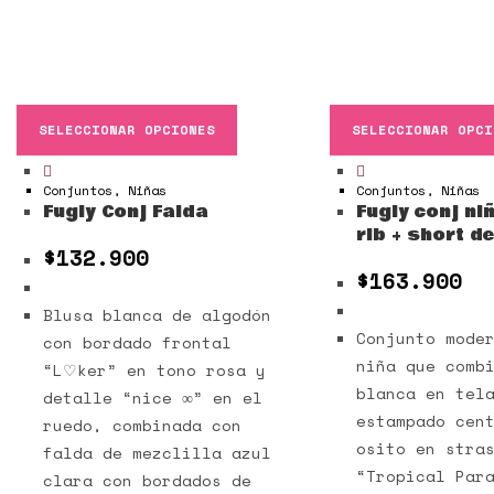
SELECCIONAR OPCIONES
SELECCIONAR OPCI
Conjuntos
,
Niñas
Conjuntos
,
Niñas
Fugly Conj Falda
Fugly conj ni
rib + short d
$
132.900
$
163.900
Blusa blanca de algodón
Conjunto mode
con bordado frontal
niña que comb
“L♡ker” en tono rosa y
blanca en tel
detalle “nice ∞” en el
estampado cen
ruedo, combinada con
osito en stra
falda de mezclilla azul
“Tropical Par
clara con bordados de