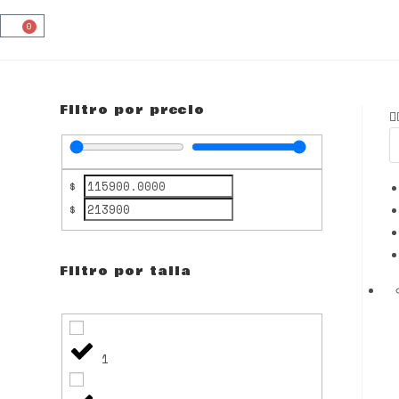
0
Filtro por precio
$
$
Filtro por talla
1