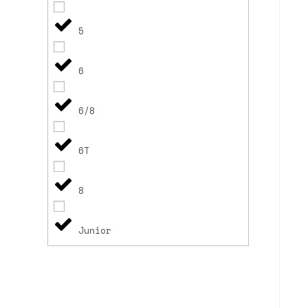
5
6
6/8
6T
8
Junior