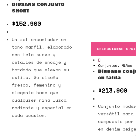
DIUSANS CONJUNTO
SHORT
$
152.900
Un set encantador en
tono marfil, elaborado
SELECCIONAR OPCI
con tela suave y
detalles de encaje y
Conjuntos
,
Niñas
bordado que elevan su
Diusans conj
estilo. Su diseño
en falda
fresco, femenino y
$
213.900
elegante hace que
cualquier niña luzca
Conjunto mode
radiante y especial en
versátil para
cada ocasión.
compuesto por
en denim beig